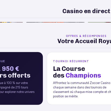
Casino en direct
Book Of Shadows
Gold Rush Riv
29 place(s) libre(s)
Il reste 24 place
LIVE
LIVE
OFFRES & RÉCOMPENSES
Votre Accueil Roy
NUE
TOURNOI RÉCURRENT
 950 €
La Course
rs offerts
des
Champions
e à 100 % sur votre
Affrontez la communauté Zoccer Casino
mpagné de 215 tours
chaque semaine dans des tournois de
pour explorer notre univers
classement où chaque mise compte et c
position se mérite.