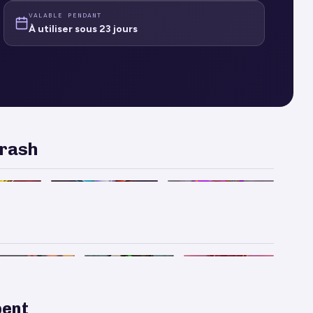
VALABLE PENDANT
À utiliser sous 23 jours
crash
Deluxe
Starburst
The Easter Catch
etro Reels
xtreme Heat
Big Bamboo
Berryburst
pent