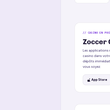
CASINO EN POC
Zoccer 
Les applications 
casino dans votr
dépôts immédiats
vous soyez.
App Store