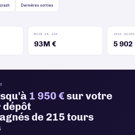
 crash
Dernières sorties
MISÉ EN 24H
JEUX DISPO
93M €
5 902
UE
usqu'à
1 950 €
sur votre
 dépôt
gnés de 215 tours
s