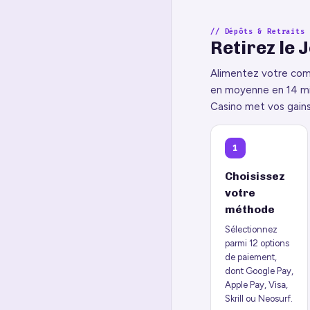
Dépôts & Retraits
Retirez le
Alimentez votre comp
en moyenne en 14 mi
Casino met vos gains
1
Choisissez
votre
méthode
Sélectionnez
parmi 12 options
de paiement,
dont Google Pay,
Apple Pay, Visa,
Skrill ou Neosurf.