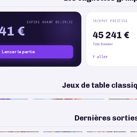
JACKPOT PRESTIGE
EXPIRE AVANT 03:39:32
41 €
45 241 €
Tide Breaker
Lancer la partie
Y aller
Jeux de table classi
Cool Jewels
Aztec Gold 
97,8% RTP
97,1% RTP
Dernières sortie
W
Maya
Moon Princess
Le Bandit
A
NEW
NEW
NEW