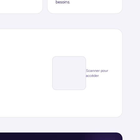
besoins.
Scanner pour
accéder