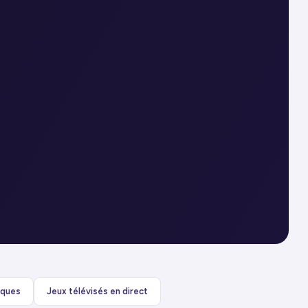
iques
Jeux télévisés en direct