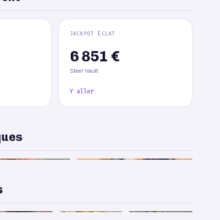
JACKPOT ÉCLAT
6 851 €
Steel Vault
Y aller
ques
Megaways
Cats
97,1% RTP
s
anted Dead Or
Temple Tumble
 Wild
Gold
Megaways
NEW
NEW
NEW