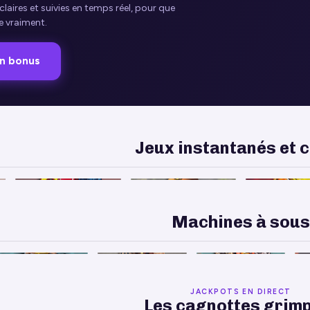
laires et suivies en temps réel, pour que
 vraiment.
n bonus
Jeux instantanés et 
40 Super Hot
Rooks Revenge
Sizzling Hot 
Machines à sous
Big Bass Bonanza
R
1000
Gonzos Quest
Nitropolis 3
E
JACKPOTS EN DIRECT
Les cagnottes grim